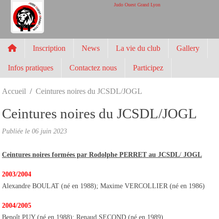
Panneau de gestion des cookies
Judo Ouest Grand Lyon
Inscription
News
La vie du club
Gallery
Infos pratiques
Contactez nous
Participez
Accueil
Ceintures noires du JCSDL/JOGL
Ceintures noires du JCSDL/JOGL
Publiée le
06 juin 2023
Ceintures noires formées par Rodolphe PERRET au JCSDL
/
JOGL
2003/2004
Alexandre BOULAT (né en 1988); Maxime VERCOLLIER (né en 1986)
2004/2005
Benoît PUY (né en 1988); Renaud SECOND (né en 1989)