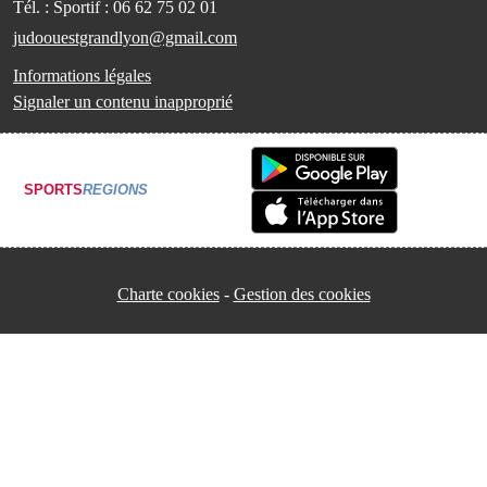
Tél. :
Sportif : 06 62 75 02 01
judoouestgrandlyon@gmail.com
Informations légales
Signaler un contenu inapproprié
SPORTS
REGIONS
Charte cookies
Gestion des cookies