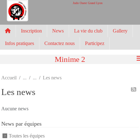
Panneau de gestion des cookies
Judo Ouest Grand Lyon
Inscription
News
La vie du club
Gallery
Infos pratiques
Contactez nous
Participez
Minime 2
Accueil
Les news
Les news
Aucune news
News par équipes
Toutes les équipes