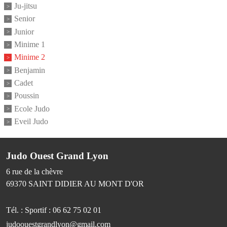
Ju-jitsu
Senior
Junior
Minime 1
Minime 2
Benjamin
Cadet
Poussin
Ecole Judo
Eveil Judo
Judo Ouest Grand Lyon
6 rue de la chèvre
69370
SAINT DIDIER AU MONT D'OR
Tél. :
Sportif : 06 62 75 02 01
judoouestgrandlyon@gmail.com