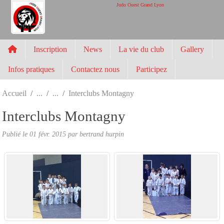
Panneau de gestion des cookies
Judo Ouest Grand Lyon
Inscription
News
La vie du club
Gallery
Infos pratiques
Contactez nous
Participez
Accueil
Interclubs Montagny
Interclubs Montagny
Publié le
01 févr. 2015
par
bertrand hurpin