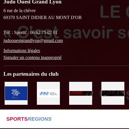
Judo Ouest Grand Lyon
6 rue de la chèvre
69370
SAINT DIDIER AU MONT D'OR
Tél. :
Sportif : 06 62 75 02 01
judoouestgrandlyon@gmail.com
Informations légales
Signaler un contenu inapproprié
Les partenaires du club
SPORTS
REGIONS