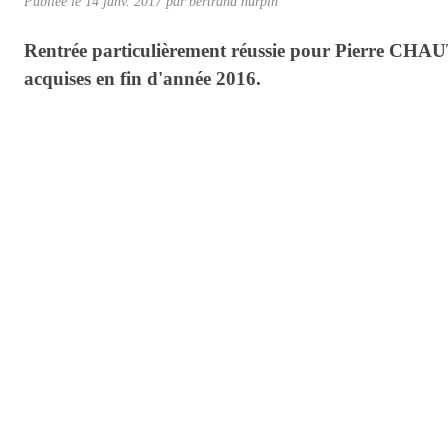
Publiée le
14 janv. 2017
par
bertrand hurpin
Rentrée particulièrement réussie pour Pierre CHAUT
acquises en fin d'année 2016.