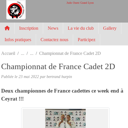
Panneau de gestion des cookies
Judo Ouest Grand Lyon
Inscription
News
La vie du club
Gallery
Infos pratiques
Contactez nous
Participez
Accueil
Championnat de France Cadet 2D
Championnat de France Cadet 2D
Publiée le
23 mai 2022
par
bertrand hurpin
Deux championnes de France cadettes ce week end à
Ceyrat !!!