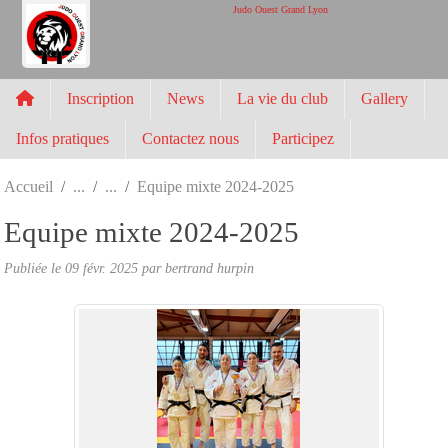
Panneau de gestion des cookies
Judo Ouest Grand Lyon
Inscription
News
La vie du club
Gallery
Infos pratiques
Contactez nous
Participez
Accueil
Equipe mixte 2024-2025
Equipe mixte 2024-2025
Publiée le
09 févr. 2025
par
bertrand hurpin