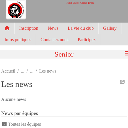
Panneau de gestion des cookies
Judo Ouest Grand Lyon
Inscription
News
La vie du club
Gallery
Infos pratiques
Contactez nous
Participez
Senior
Accueil
Les news
Les news
Aucune news
News par équipes
Toutes les équipes