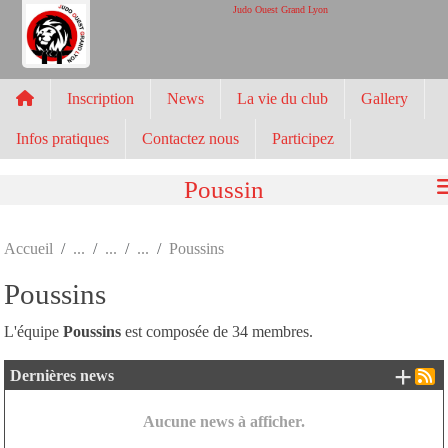
Panneau de gestion des cookies
Judo Ouest Grand Lyon
Inscription
News
La vie du club
Gallery
Infos pratiques
Contactez nous
Participez
Poussin
Accueil
Poussins
Poussins
L'équipe
Poussins
est composée de 34 membres.
+ d
Dernières news
Aucune news à afficher.