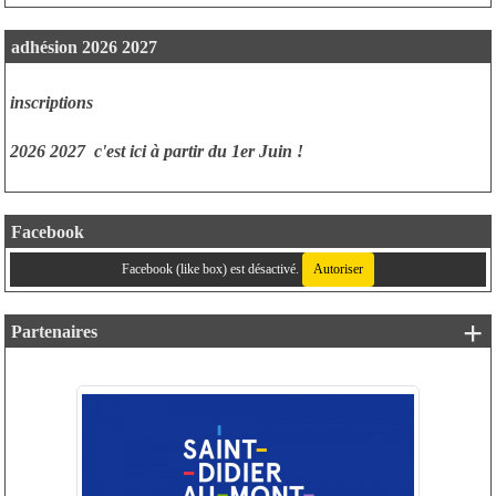
adhésion 2026 2027
inscriptions
2026 2027
c'est ici à partir du 1er Juin !
Facebook
Facebook (like box) est désactivé.
Autoriser
+ 
Partenaires