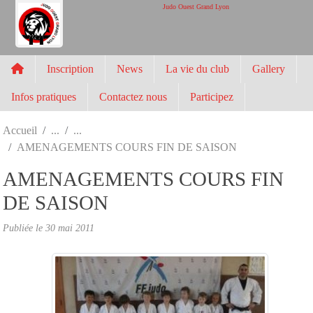
Panneau de gestion des cookies
Judo Ouest Grand Lyon
Inscription
News
La vie du club
Gallery
Infos pratiques
Contactez nous
Participez
Accueil
AMENAGEMENTS COURS FIN DE SAISON
AMENAGEMENTS COURS FIN
DE SAISON
Publiée le
30 mai 2011